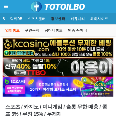
DB
먹튀DB
스포츠센터
홍보센터
커뮤니티
해외사이트
업체홍보
구인구직
꽁머니홍보
인증 꽁머니
스포츠 / 카지노 / 미니게임 / 슬롯 무한 매충 / 콤
프 5% / 루징 15% / 무제재