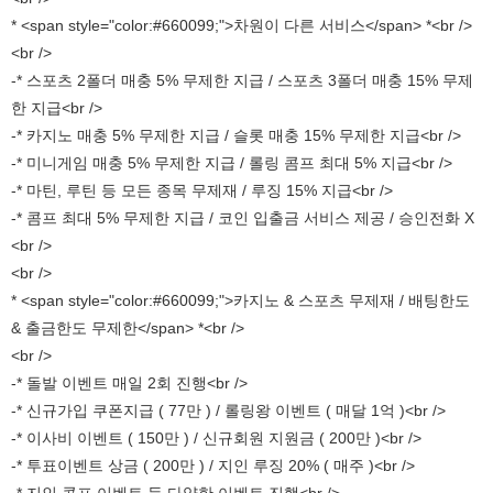
* <span style="color:#660099;">차원이 다른 서비스</span> *<br />
<br />
-* 스포츠 2폴더 매충 5% 무제한 지급 / 스포츠 3폴더 매충 15% 무제
한 지급<br />
-* 카지노 매충 5% 무제한 지급 / 슬롯 매충 15% 무제한 지급<br />
-* 미니게임 매충 5% 무제한 지급 / 롤링 콤프 최대 5% 지급<br />
-* 마틴, 루틴 등 모든 종목 무제재 / 루징 15% 지급<br />
-* 콤프 최대 5% 무제한 지급 / 코인 입출금 서비스 제공 / 승인전화 X
<br />
<br />
* <span style="color:#660099;">카지노 & 스포츠 무제재 / 배팅한도
& 출금한도 무제한</span> *<br />
<br />
-* 돌발 이벤트 매일 2회 진행<br />
-* 신규가입 쿠폰지급 ( 77만 ) / 롤링왕 이벤트 ( 매달 1억 )<br />
-* 이사비 이벤트 ( 150만 ) / 신규회원 지원금 ( 200만 )<br />
-* 투표이벤트 상금 ( 200만 ) / 지인 루징 20% ( 매주 )<br />
-* 지인 콤프 이벤트 등 다양한 이벤트 진행<br />