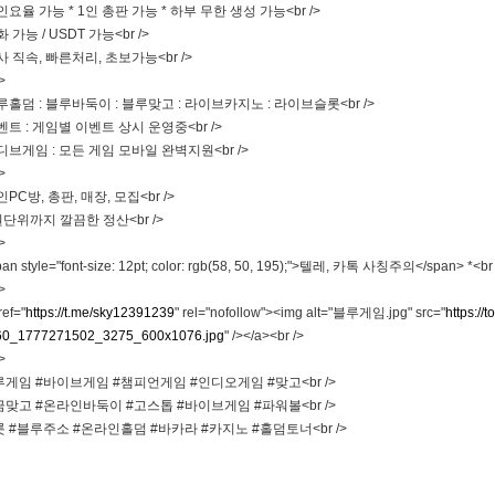
개인요율 가능 * 1인 총판 가능 * 하부 무한 생성 가능<br />
원화 가능 / USDT 가능<br />
본사 직속, 빠른처리, 초보가능<br />
>
블루홀덤 : 블루바둑이 : 블루맞고 : 라이브카지노 : 라이브슬롯<br />
이벤트 : 게임별 이벤트 상시 운영중<br />
몰디브게임 : 모든 게임 모바일 완벽지원<br />
>
성인PC방, 총판, 매장, 모집<br />
1원단위까지 깔끔한 정산<br />
>
pan style="font-size: 12pt; color: rgb(58, 50, 195);">텔레, 카톡 사칭주의</span> *<br 
>
ref="
https://t.me/sky12391239
" rel="nofollow"><img alt="블루게임.jpg" src="
https:/
60_1777271502_3275_600x1076.jpg
" /></a><br />
>
루게임 #바이브게임 #챔피언게임 #인디오게임 #맞고<br />
금맞고 #온라인바둑이 #고스톱 #바이브게임 #파워볼<br />
롯 #블루주소 #온라인홀덤 #바카라 #카지노 #홀덤토너<br />