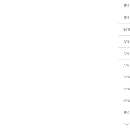
5%
5%
30
5%
5%
5%
30
30
30
5%
1+1