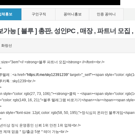
업체홍보
구인구직
꽁머니홍보
인증 꽁머니
가능 [ 블루 ] 총판, 성인PC , 매장 , 파트너 모집
화랑선
t size="3em">// <strong>블루 파트너 모집</strong> //</font><br />
>
텔레 : <a href="
https://t.me/sky12391239
" target="_self"><span style="color: rg
루카톡 : sky1239<br />
>
n style="color: rgb(27, 73, 106);"><strong>클릭 ~ </span><span style="color: rgb(14
e="color: rgb(149, 16, 21);">블루 텔레그램 바로가기</span></a></span><span style="co
>
pan style="font-size: 12pt; color: rgb(58, 50, 195);">정식심의 온라인 블루게임</span>
>
10년이상 정식 운영중인 신뢰 1위 안전 1위 업체<br />
어떤 제재 없음 * 입/출금 5분 * 테더 가능<br />