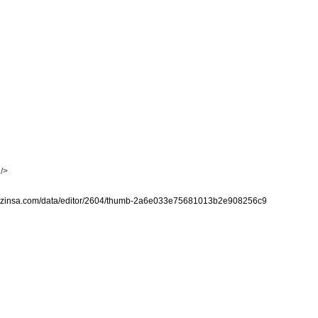
/>
/tozinsa.com/data/editor/2604/thumb-2a6e033e75681013b2e908256c9