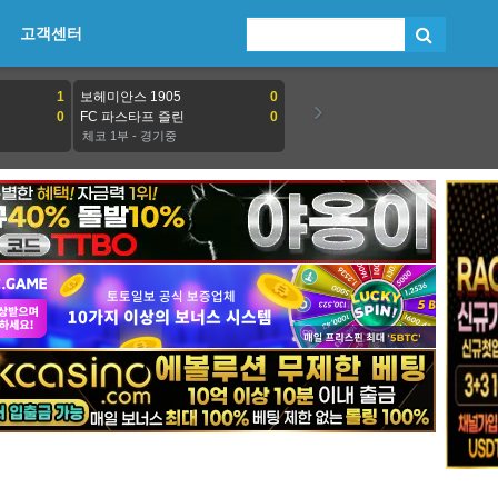
고객센터
1
보헤미안스 1905
0
0
FC 파스타프 즐린
0
체코 1부 - 경기중