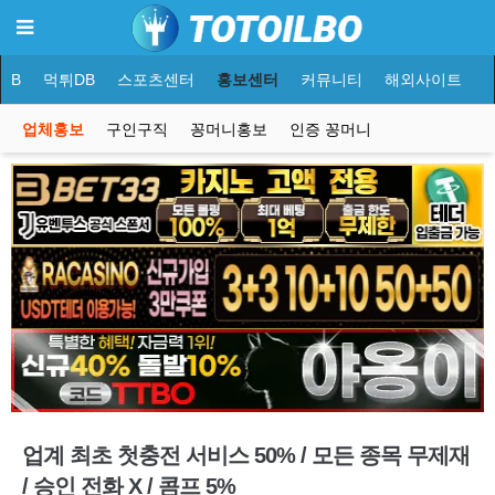
DB
먹튀DB
스포츠센터
홍보센터
커뮤니티
해외사이트
업체홍보
구인구직
꽁머니홍보
인증 꽁머니
업계 최초 첫충전 서비스 50% / 모든 종목 무제재
/ 승인 전화 X / 콤프 5%