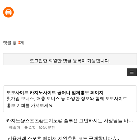
댓글 총
0
개
로그인한 회원만 댓글 등록이 가능합니다.
토토사이트 카지노사이트 꽁머니 업체홍보 페이지
첫가입 보너스, 매충 보너스 등 다양한 정보와 함께 토토사이트
홍보 기회를 가져보세요
카지노@스포츠@토지노@ 솔루션 고민하시는 사장님들 바로…
에솔마
270
56분전
️ 신용거래 스포츠 메이저 지인추천 코드 구매합니다 /…