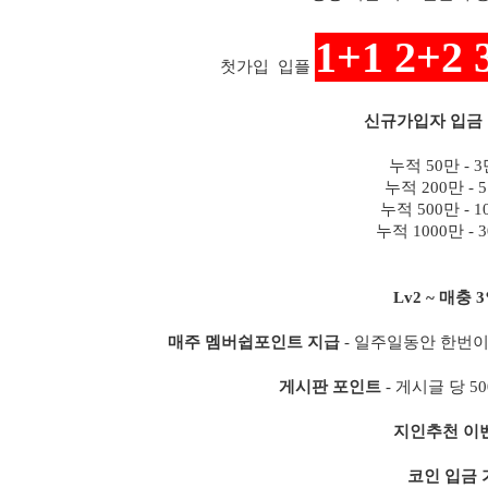
1+1 2+2 
첫가입  입플 
신규가입자 입금 
누적 50만 -
누적 200만 -
누적 500만 -
누적 1000만 -
Lv2 ~ 매충 
매주 멤버쉽포인트 지급
 - 일주일동안 한번
게시판 포인트
 - 게시글 당 
지인추천 이
코인 입금 