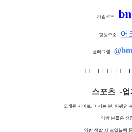
b
가입코드 - 
어코
평생주소 - 
@bm
텔레그램 - 
ㅣㅣㅣㅣㅣㅣㅣㅣㅣㅣㅣ
스포츠  -
오래된 사이트, 아시는 분, 써봤던 분
양방 분들은 정
양방 적발 시 로얄블랙 등