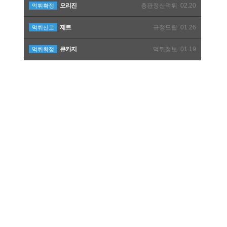
오리진
총판정산먹튀 02.20
먹튀확정
제트
규정드립 01.26
먹튀신고
큐카지
먹튀정보 01.19
먹튀확정