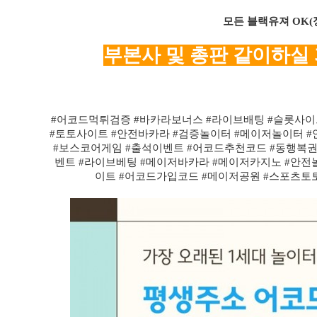
모든 블랙유져 OK
부본사 및 총판 같이하실
#어코드먹튀검증 #바카라보너스 #라이브배팅 #슬롯사이트
#토토사이트 #안전바카라 #검증놀이터 #메이저놀이터 #
#보스코어게임 #출석이벤트 #어코드추천코드 #동행복권
벤트 #라이브베팅 #메이저바카라 #메이저카지노 #안전
이트 #어코드가입코드 #메이저공원 #스포츠토