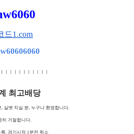
mw6060
드1.com
w60606060
ㅣㅣㅣㅣㅣㅣㅣㅣㅣㅣㅣ
업계 최고배당
, 실뱃 치실 분, 누구나 환영합니다.
중히 거절합니다.
록, 경기시작 1분전 취소