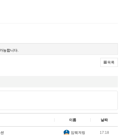
 가능합니다.
목록
이름
날짜
루션
임뭬져링
17:18