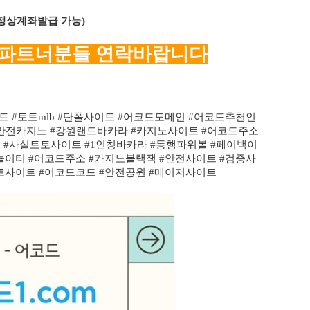
(정상계좌발급 가능)
 파트너분들 연락바랍니다
 #토토mlb #단폴사이트 #어코드도메인 #어코드추천인 
안전카지노 #강원랜드바카라 #카지노사이트 #어코드주소 
 #사설토토사이트 #1인칭바카라 #동행파워볼 #페이백이
놀이터 #어코드주소 #카지노블랙잭 #안전사이트 #검증사
토사이트 #어코드코드 #안전공원 #메이저사이트