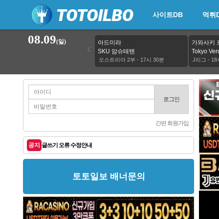
사이트DB
먹튀
08.09
(일)
아드미라
가와사키 
SKU 암슈테텐
Tokyo Ver
오스트리아 2부 - 17시 30분
J리그 - 18
로그인
간편 회원가입
공지
글쓰기 오류 수정안내
토토일보 배너문의