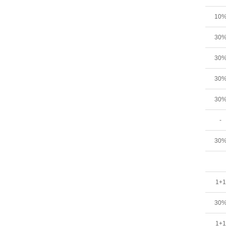
10
30
30
30
30
-
30
1+1
30
1+1