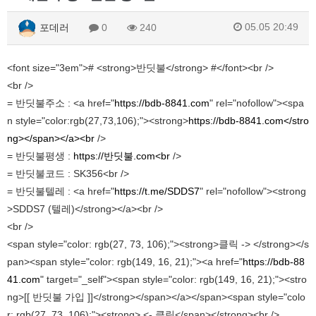
05.05 20:49
포데러
0
240
<font size="3em"># <strong>반딧불</strong> #</font><br />
<br />
= 반딧불주소 : <a href="
https://bdb-8841.com
" rel="nofollow"><spa
n style="color:rgb(27,73,106);"><strong>
https://bdb-8841.com</stro
ng></span></a><br
/>
= 반딧불평생 :
https://반딧불.com<br
/>
= 반딧불코드 : SK356<br />
= 반딧불텔레 : <a href="
https://t.me/SDDS7
" rel="nofollow"><strong
>SDDS7 (텔레)</strong></a><br />
<br />
<span style="color: rgb(27, 73, 106);"><strong>클릭 -> </strong></s
pan><span style="color: rgb(149, 16, 21);"><a href="
https://bdb-88
41.com
" target="_self"><span style="color: rgb(149, 16, 21);"><stro
ng>[[ 반딧불 가입 ]]</strong></span></a></span><span style="colo
r: rgb(27, 73, 106);"><strong> <- 클릭</span></strong><br />