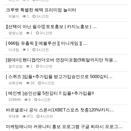
크루벳 특별한 혜택 프리미엄 놀이터
빅봄이
1
3시간전
[[선택이 아닌 필수!]] 토토홍보 | 카지노홍보 | …
명량노량
1
3시간전
[ 666팀 유출픽 ][ 에볼루션 ][ 미니게임 ][ …
다크팀
1
3시간전
[원데이] 핸디캡/언더오버 연장미포함(9회말까지만 적용…
참치김밥
1
3시간전
[ 스퀴즈 ]입플+추가입플 받고가입승인으로 5000깊티…
피뤼오빠
20
4시간전
[ 메인벳 ]승인선물 5천깊티 !! 입플+추가입플!!
329840
8
4시간전
바르셀로나 공식 스폰서1XBET스포츠 첫충120%/카지…
무대뽀
471
4시간전
마케팅매니아 커뮤니티 홍보 프로그램 구글 찌라시 프로그…