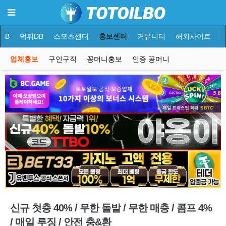
DB
먹튀DB
스포츠센터
홍보센터
커뮤니티
해외사이트
업체홍보
구인구직
꽁머니홍보
인증 꽁머니
신규 첫충 40% / 무한 돌발 / 무한 매충 / 콤프 4%
/ 매일 루징 / 안전 충&환