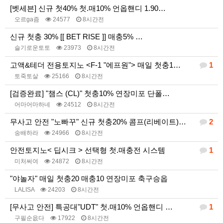
[벳세븐] 신규 첫40% 첫.매10% 언옵핸디 1.90…
오르ga즘
24577
8시간전
신규 첫충 30% [[ BET RISE ]] 매충5% …
슬기로운토토
23973
8시간전
고액&테더 전용토지노 <F-1 "에프원"> 매일 첫충1…
1
토죽토살
25166
8시간전
[검증완료] "챔스 (CL)" 첫충10% 연장미포 단폴…
어마어마하네
24512
8시간전
무사고 안전 "노빠꾸" 신규 첫충20% 콤프(리베이트)…
2
숭배하라
24966
8시간전
안전토지노< 딥시크 > 선택형 첫.매충전 시스템
1
미처써여
24872
8시간전
"야놀자" 매일 첫충20 매충10 연장미포 축구승옵
LALISA
24203
8시간전
[무사고 안전] 특공대"UDT" 첫.매10% 언옵핸디 …
1
구필순읎다
17922
8시간전