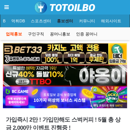
DB
먹튀DB
스포츠센터
홍보센터
커뮤니티
해외사이트
업체홍보
구인구직
꽁머니홍보
인증 꽁머니
가입즉시 2만 ! 가입만해도 스벅커피 ! 5월 총 상
금 2,000만 이벤트 진행중 !