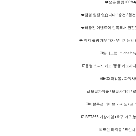
❤️모든 롤링100%❤
❤️점검 일절 없습니다 ! 충전 / 환
❤️허황된 이벤트에 현혹되서 환전
❤️ 억지 롤링 채우다가 무너지는건 한
☑️텔레그램 :⚠️ chefday
☑️동행 스피드키노 /동행 키노사
☑️EOS파워볼 / 파워
☑️ 보글파워볼 / 보글사다리 /
☑️에볼루션 라이브 카지노 / 
☑️ BET365 가상게임 (축구,야구
☑️코인 파워볼 / 코인