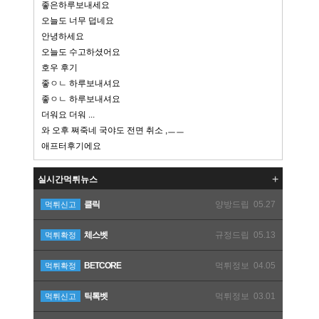
좋은하루보내세요
오늘도 너무 덥네요
안녕하세요
오늘도 수고하셨어요
호우 후기
좋ㅇㄴ 하루보내셔요
좋ㅇㄴ 하루보내셔요
더워요 더워 ...
와 오후 쪄죽네 국야도 전면 취소 ,ㅡㅡ
애프터후기에요
+
실시간먹튀뉴스
클릭
양방드립 05.27
먹튀신고
체스벳
규정드립 05.13
먹튀확정
BETCORE
먹튀정보 04.05
먹튀확정
틱톡벳
먹튀정보 03.01
먹튀신고