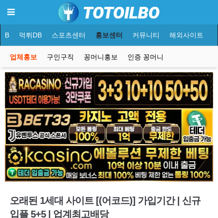
DB
먹튀DB
스포츠센터
홍보센터
커뮤니티
해외사이트
업체홍보
구인구직
꽁머니홍보
인증 꽁머니
오래된 1세대 사이트 [(어코드)] 가입기간 | 신규
입플 5+5 | 업계최고배당