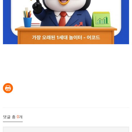
댓글 총
0
개