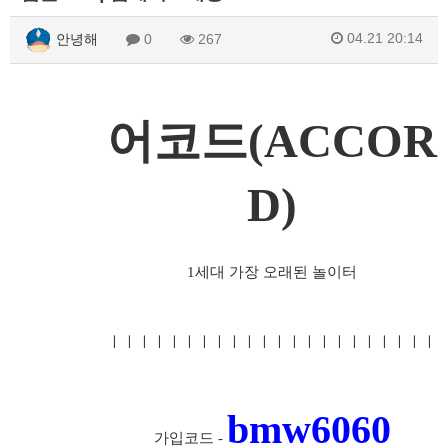
04.21 20:14
안녕해
0
267
어코드(ACCOR
D)
1세대 가장 오래된 놀이터
ㅣㅣㅣㅣㅣㅣㅣㅣㅣㅣㅣㅣㅣㅣㅣㅣㅣㅣㅣㅣㅣㅣ
bmw6060
가입코드 - 