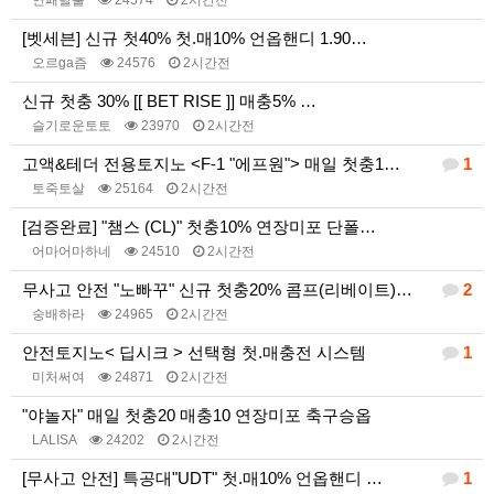
[벳세븐] 신규 첫40% 첫.매10% 언옵핸디 1.90…
오르ga즘
24576
2시간전
신규 첫충 30% [[ BET RISE ]] 매충5% …
슬기로운토토
23970
2시간전
고액&테더 전용토지노 <F-1 "에프원"> 매일 첫충1…
1
토죽토살
25164
2시간전
[검증완료] "챔스 (CL)" 첫충10% 연장미포 단폴…
어마어마하네
24510
2시간전
무사고 안전 "노빠꾸" 신규 첫충20% 콤프(리베이트)…
2
숭배하라
24965
2시간전
안전토지노< 딥시크 > 선택형 첫.매충전 시스템
1
미처써여
24871
2시간전
"야놀자" 매일 첫충20 매충10 연장미포 축구승옵
LALISA
24202
2시간전
[무사고 안전] 특공대"UDT" 첫.매10% 언옵핸디 …
1