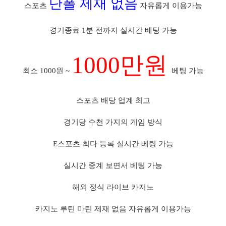
단폴 제재 없음
스포츠 
 자유롭게 이용가능
경기종료 1분 전까지 실시간 베팅 가능
1000만원
최소 1000원 ~ 
  베팅 가능
스포츠 배당 업계 최고
경기당 수천 가지의 게임 방식
E스포츠 최다 등록 실시간 베팅 가능
실시간 중계 보면서 베팅 가능
해외 정식 라이브 카지노
카지노 루틴 마틴 제재 없음 자유롭게 이용가능