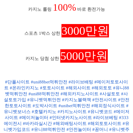
100%
카지노 롤링 
 바로 환전가능
3000만원
스포츠 1박스 상한 
5000만원
카지노 당첨 상한 
#단폴사이트 #uni88bet먹튀안전 #라이브배팅 #메이저토토사이
트 #온라인카지노 #토토사이트 #해외사이트 #해외토토 #유니88
벳먹튀안전 #uni88먹튀안전 #해외카지노사이트 #사설토토 #사
설토토가입 #유니벳먹튀안전 #카지노블랙잭 #안전사이트 #안전
한토토사이트 #도박사이트 #unibet먹튀안전 #해외정식사이트 #
유니벳보너스 #호텔카지노 #카지노사이트 #유니벳코드 #메이저
사이트 #메이저놀이터 #인터넷카지노사이트 #라이브베팅 #333
에이전시 #바카라실시간 #해외배팅사이트 #해외토토사이트 #유
니벳가입코드 #유니88먹튀안전 #안전놀이터 #꽁머니 #유니벳주