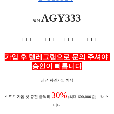
AGY333
텔레 
ㅣㅣㅣㅣㅣㅣㅣㅣㅣㅣㅣㅣㅣㅣㅣㅣㅣㅣㅣㅣㅣㅣㅣ
가입 후 텔레그램으로 문의 주셔야 
승인이 빠릅니다
신규 회원가입 혜택
30%
스포츠 가입 첫 충전 금액의 
 (최대 600,000원) 보너스 
머니