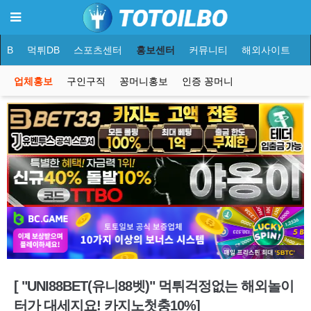
DB
먹튀DB
스포츠센터
홍보센터
커뮤니티
해외사이트
업체홍보
구인구직
꽁머니홍보
인증 꽁머니
[ "UNI88BET(유니88벳)" 먹튀걱정없는 해외놀이
터가 대세지요! 카지노첫충10%]