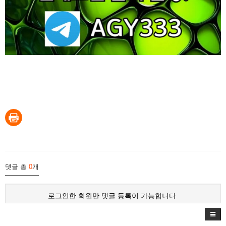
댓글 총
0
개
로그인한 회원만 댓글 등록이 가능합니다.