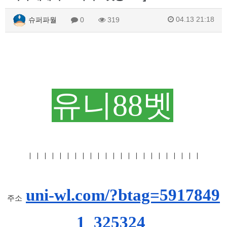
04.13 21:18
슈퍼파월
0
319
유니88벳
ㅣㅣㅣㅣㅣㅣㅣㅣㅣㅣㅣㅣㅣㅣㅣㅣㅣㅣㅣㅣㅣㅣㅣ
uni-wl.com/?btag=5917849
주소
1_325324