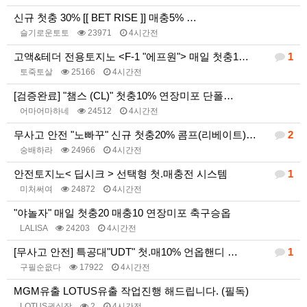
신규 첫충 30% [[ BET RISE ]] 매충5% …
슬기로운토토
23971
4시간전
고액&테더 전용토지노 <F-1 "에프원"> 매일 첫충1…
1
토죽토살
25166
4시간전
[검증완료] "챔스 (CL)" 첫충10% 연장미포 단폴…
어마어마하네
24512
4시간전
무사고 안전 "노빠꾸" 신규 첫충20% 콤프(리베이트)…
2
숭배하라
24966
4시간전
안전토지노< 딥시크 > 선택형 첫.매충전 시스템
1
미처써여
24872
4시간전
"야놀자" 매일 첫충20 매충10 연장미포 축구승옵
LALISA
24203
4시간전
[무사고 안전] 특공대"UDT" 첫.매10% 언옵핸디 …
1
구필순읎다
17922
4시간전
MGM유출 LOTUS유출 작업진행 해드립니다. (필독)
LOTUS권실장
2
4시간전