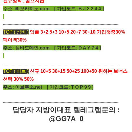
신규정착 , 콤프지급
주소: ​
리오카지노.com
[ 가입코드: B J 2 2 4 4 ]​​
--------------------------------------------------------------------------------------------------
TOP ( 심바 )
​
입플 3+2 5+3 10+5 20+7 30+10 가입첫충30%
페이백30%
주소:​
심바도메인.com
[ 가입코드: D A Y 7 4 ]​
--------------------------------------------------------------------------------------------------
TOP ( 이브 )
​
신규 10+5 30+15 50+25 100+50 원하는 보너스
선택 30% 50%
주소:​
이브주소.net
[ 가입코드: T O P 9 9 ]​​
--------------------------------------------------------------------------------------------------
담당자 지방이대표 텔레그램문의 :
@GG7A_0