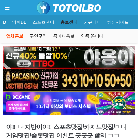
DB
먹튀DB
스포츠센터
홍보센터
커뮤니티
해외사이트
업체홍보
구인구직
꽁머니홍보
인증 꽁머니
야!! 나 지방이야!! 스포츠맛집/카지노맛집/미니
게임맛집/슬롯맛집 이벤트 긋긋긋 빨리 ㄱㄱ