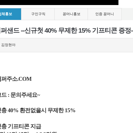
업체홍보
구인구직
꽁머니홍보
인증 꽁머니
앰퍼샌드 --신규첫 40% 무제한 15% 기프티콘 증정-- 
김정현야
️앰퍼주소.COM
코드 : 문의주세요~
첫충 40% 환전없을시 무제한 15%
️첫충 기프티콘 지급