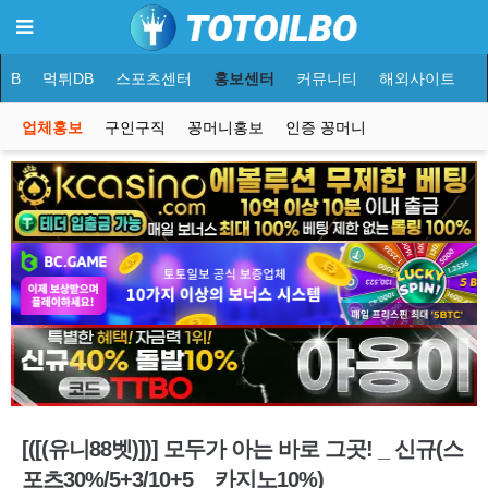
DB
먹튀DB
스포츠센터
홍보센터
커뮤니티
해외사이트
업체홍보
구인구직
꽁머니홍보
인증 꽁머니
[([(유니88벳)])] 모두가 아는 바로 그곳! _ 신규(스
포츠30%/5+3/10+5 _ 카지노10%)