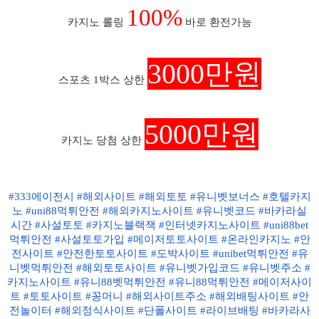
100%
카지노 롤링
바로 환전가능
3000만원
스포츠 1박스 상한
5000만원
카지노 당첨 상한
#333에이전시 #해외사이트 #해외토토 #유니벳보너스 #호텔카지
노 #uni88먹튀안전 #해외카지노사이트 #유니벳코드 #바카라실
시간 #사설토토 #카지노블랙잭 #인터넷카지노사이트 #uni88bet
먹튀안전 #사설토토가입 #메이저토토사이트 #온라인카지노 #안
전사이트 #안전한토토사이트 #도박사이트 #unibet먹튀안전 #유
니벳먹튀안전 #해외토토사이트 #유니벳가입코드 #유니벳주소 #
카지노사이트 #유니88벳먹튀안전 #유니88먹튀안전 #메이저사이
트 #토토사이트 #꽁머니 #해외사이트주소 #해외배팅사이트 #안
전놀이터 #해외정식사이트 #단폴사이트 #라이브배팅 #바카라사