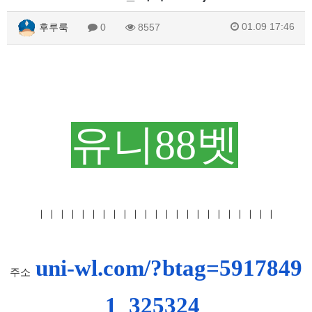
01.09 17:46
후루룩
0
8557
유니88벳
ㅣㅣㅣㅣㅣㅣㅣㅣㅣㅣㅣㅣㅣㅣㅣㅣㅣㅣㅣㅣㅣㅣㅣ
uni-wl.com/?btag=5917849
주소
1_325324