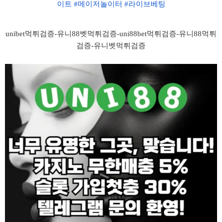
이트 #메이저놀이터 #라이브베팅
unibet먹튀검증-유니88벳먹튀검증-uni88bet먹튀검증-유니88먹튀
검증-유니벳먹튀검증