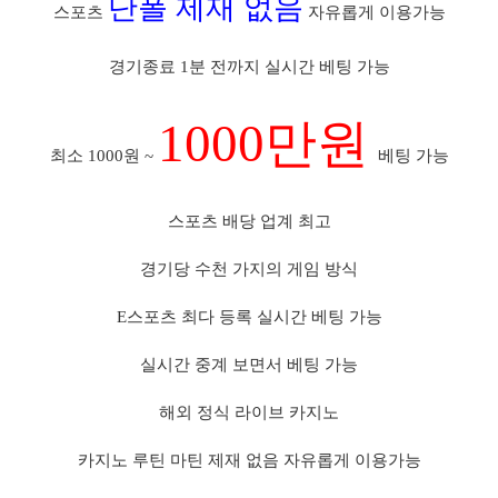
단폴 제재 없음
스포츠
자유롭게 이용가능
경기종료 1분 전까지 실시간 베팅 가능
1000만원
최소 1000원 ~
베팅 가능
스포츠 배당 업계 최고
경기당 수천 가지의 게임 방식
E스포츠 최다 등록 실시간 베팅 가능
실시간 중계 보면서 베팅 가능
해외 정식 라이브 카지노
카지노 루틴 마틴 제재 없음 자유롭게 이용가능