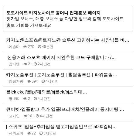
토토사이트 카지노사이트 꽁머니 업체홍보 페이지
첫가입 보너스, 매충 보너스 등 다양한 정보와 함께 토토사이트
홍보 기회를 가져보세요
카지노@스포츠@토지노@ 솔루션 고민하시는 사장님들 바로…
에솔마
270
45분전
️ 신용거래 스포츠 메이저 지인추천 코드 구매합니다 /…
감자맨
2
2시간전
카지노솔루션 | 토지노솔루션 | 홀덤솔루션 | 파워볼솔…
임뭬져링
394
4시간전
롤lcklckcl/롤lpl/해외롤/bj롤ck/bj스타대…
영뽀띠
2
4시간전
큐어벳-입플받고 추가 입플!프리매치/인플레이 동시베팅!…
꼬카인
10
4시간전
[ 스퀴즈 ]입플+추가입플 받고가입승인으로 5000깊티…
피뤼오빠
22
5시간전