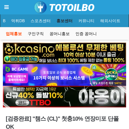
DB
먹튀DB
스포츠센터
홍보센터
커뮤니티
해외사이트
업체홍보
구인구직
꽁머니홍보
인증 꽁머니
[검증완료] "챔스 (CL)" 첫충10% 연장미포 단폴
OK