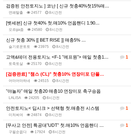
검증된 안전토지노 ] 코난 [ 신규 첫충40%첫15%매…
연패탈출
24577
8시간전
[벳세븐] 신규 첫40% 첫.매10% 언옵핸디 1.90…
오르ga즘
24580
8시간전
신규 첫충 30% [[ BET RISE ]] 매충5% …
슬기로운토토
23975
8시간전
고액&테더 전용토지노 <F-1 "에프원"> 매일 첫충1…
1
토죽토살
25170
8시간전
[검증완료] "챔스 (CL)" 첫충10% 연장미포 단폴…
어마어마하네
24515
8시간전
"야놀자" 매일 첫충20 매충10 연장미포 축구승옵
LALISA
24205
8시간전
안전토지노< 딥시크 > 선택형 첫.매충전 시스템
1
미처써여
24874
8시간전
[무사고 안전] 특공대"UDT" 첫.매10% 언옵핸디 …
1
구필순읎다
17924
8시간전