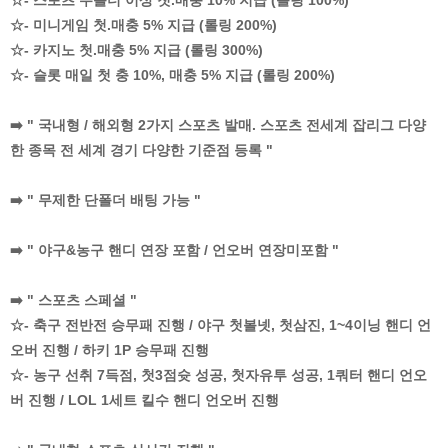
☆- 미니게임 첫.매충 5% 지급 (롤링 200%)
☆- 카지노 첫.매충 5% 지급 (롤링 300%)
☆- 슬롯 매일 첫 충 10%, 매충 5% 지급 (롤링 200%)
➡️ " 국내형 / 해외형 2가지 스포츠 발매. 스포츠 전세계 잡리그 다양
한 종목 전 세계 경기 다양한 기준점 등록 "
➡️ " 무제한 단폴더 배팅 가능 "
➡️ " 야구&농구 핸디 연장 포함 / 언오버 연장미포함 "
➡️ " 스포츠 스페셜 "
☆- 축구 전반전 승무패 진행 / 야구 첫볼넷, 첫삼진, 1~4이닝 핸디 언
오버 진행 / 하키 1P 승무패 진행
☆- 농구 선취 7득점, 첫3점슛 성공, 첫자유투 성공, 1쿼터 핸디 언오
버 진행 / LOL 1세트 킬수 핸디 언오버 진행