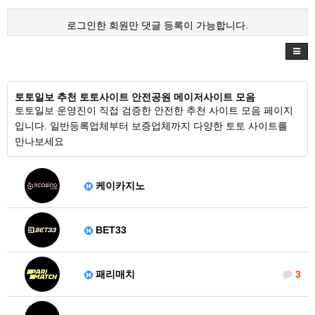
로그인한 회원만 댓글 등록이 가능합니다.
토토일보 추천 토토사이트 안전공원 메이저사이트 모음
토토일보 운영진이 직접 검증한 안전한 추천 사이트 모음 페이지
입니다. 일반등록업체부터 보증업체까지 다양한 토토 사이트를
만나보세요
케이카지노
BET33
패리매치
3