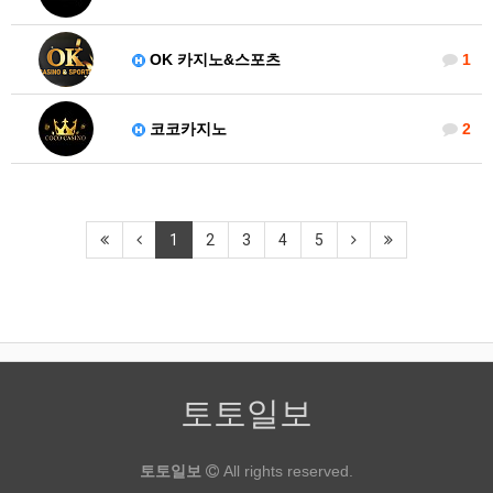
OK 카지노&스포츠
1
코코카지노
2
1
2
3
4
5
토토일보
토토일보
All rights reserved.