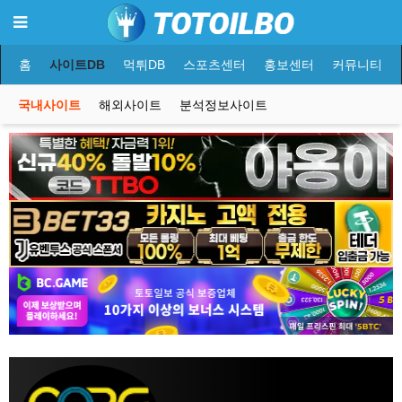
홈
사이트DB
먹튀DB
스포츠센터
홍보센터
커뮤니티
국내사이트
해외사이트
분석정보사이트