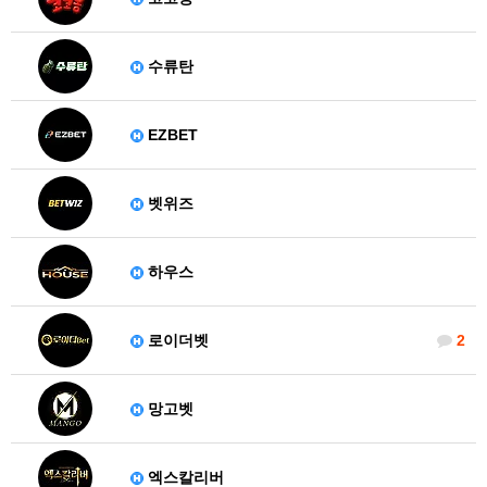
수류탄
EZBET
벳위즈
하우스
로이더벳
2
망고벳
엑스칼리버