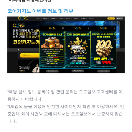
코어카지노 이벤트 정보 및 리뷰
*해당 업체 정보 등록/수정 관련 문의는 토토일보 고객센터를 이
용하시기 바랍니다.
*DB검색 등을 이용해 안전한 사이트인지 확인 후 이용하세요. 인
증업체 외의 사건/사고에 대해서는 토토일보에서 보증하지 않습
니다.