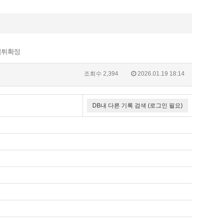
튀확정
조회수 2,394
2026.01.19 18:14
DB내 다른 기록 검색 (로그인 필요)