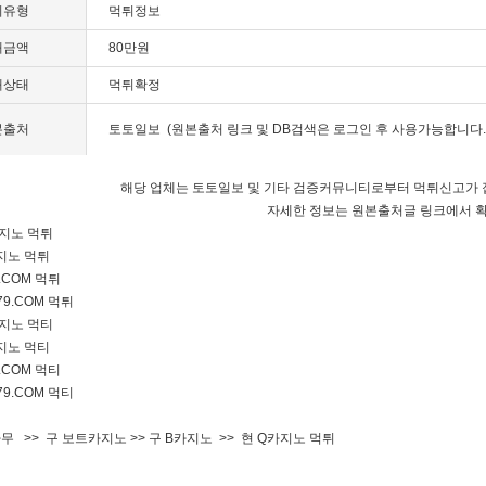
튀유형
먹튀정보
해금액
80만원
재상태
먹튀확정
본출처
토토일보 (원본출처 링크 및 DB검색은 로그인 후 사용가능합니다.
해당 업체는 토토일보 및 기타 검증커뮤니티로부터 먹튀신고가 
자세한 정보는 원본출처글 링크에서 
지노 먹튀
지노 먹튀
.COM 먹튀
79.COM 먹튀
지노 먹티
지노 먹티
.COM 먹티
79.COM 먹티
나무 >> 구 보트카지노 >> 구 B카지노 >> 현 Q카지노 먹튀