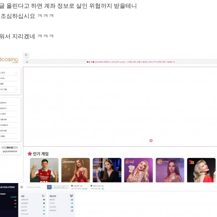
글 올린다고 하면 계좌 정보로 살인 위협까지 받을테니
 조심하십시요 ㅋㅋㅋ
워서 지리겠네 ㅋㅋㅋ