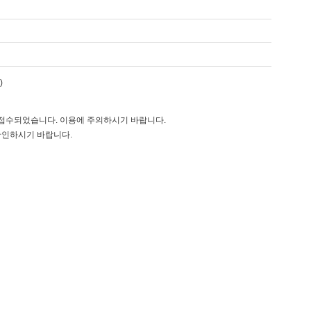
)
접수되었습니다. 이용에 주의하시기 바랍니다.
확인하시기 바랍니다.