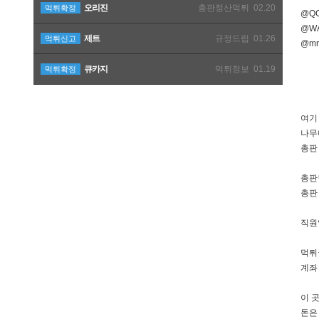
오리진
총판정산먹튀 02.20
먹튀확정
@QC
@WA
제트
규정드립 01.26
먹튀신고
@mr
큐카지
먹튀정보 01.19
먹튀확정
여기
나무
총판
총판
총판
직원
먹튀
계좌
이 
돈은