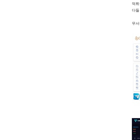
먹튀
다들
무서