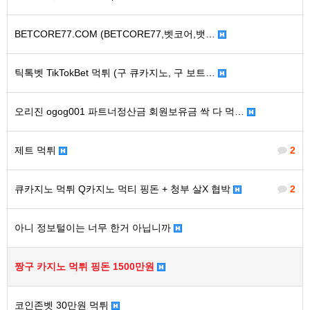
BETCORE77.COM (BETCORE77,벳코어,뱃…
틱톡벳 TikTokBet 먹튀 (구 큐카지노, 구 보트…
오리진 ogog001 파트너정산금 회원보유금 싹 다 먹…
제트 먹튀
2
큐카지노 먹튀 Q카지노 먹티 핑돈 + 청부 살X 협박
2
아니 정보털이는 너무 한거 아닙니까
짱구 카지노 먹튀 핑돈 1500만원
코인존벳 30만원 먹튀