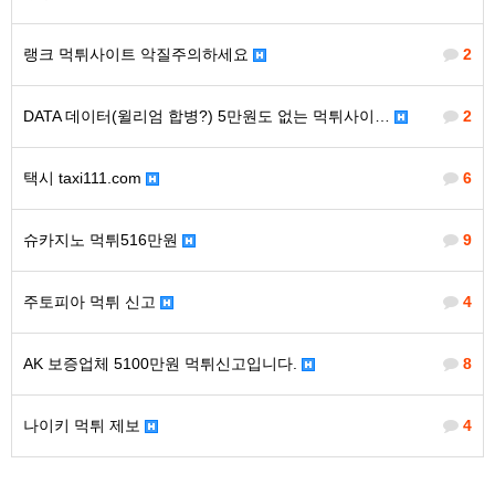
랭크 먹튀사이트 악질주의하세요
2
DATA 데이터(윌리엄 합병?) 5만원도 없는 먹튀사이…
2
택시 taxi111.com
6
슈카지노 먹튀516만원
9
주토피아 먹튀 신고
4
AK 보증업체 5100만원 먹튀신고입니다.
8
나이키 먹튀 제보
4