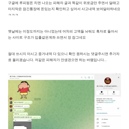
구글에 루피핑돈 치면 나오는 피해자 글과 똑같이 위로금만 주면서 달래고
마지막은 잠긴통장에 돈있는지 확인하고 싶어서 사고내역 보여달라하네요
ㅋㅋㅋ
옛날에는 이정도까지는 아니었는데 어차피 고액들 놔둬도 흑자로 돌아서
는 사이트 구조가 입출같은계좌 쓰면서 장 잠그네요
절대 쓰시지 마시고 증거내역 다 있으니 확인 원하시는 댓글주시면 추가자
료 올리겠습니다. 저같은 피해자가 안생겼으면 하는 바램입니다...