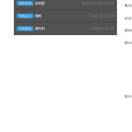
오리진
총판정산먹튀 02.20
먹튀확정
혹여
제트
규정드립 01.26
먹튀신고
심심
큐카지
먹튀정보 01.19
먹튀확정
@lo
@cs
원카지