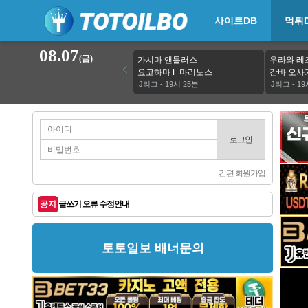
사이트DB
먹튀
08.07
(금)
가시마 앤틀러스
우라와 레
요코하마 F 마리노스
감바 오사
J리그 - 19시 25분
J리그 - 19
로그인
간편 회원가입
공지
글쓰기 오류 수정안내
토토일보 배너문의