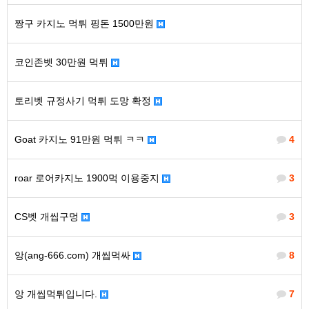
짱구 카지노 먹튀 핑돈 1500만원
코인존벳 30만원 먹튀
토리벳 규정사기 먹튀 도망 확정
Goat 카지노 91만원 먹튀 ㅋㅋ
4
roar 로어카지노 1900먹 이용중지
3
CS벳 개씹구멍
3
앙(ang-666.com) 개씹먹싸
8
앙 개씹먹튀입니다.
7