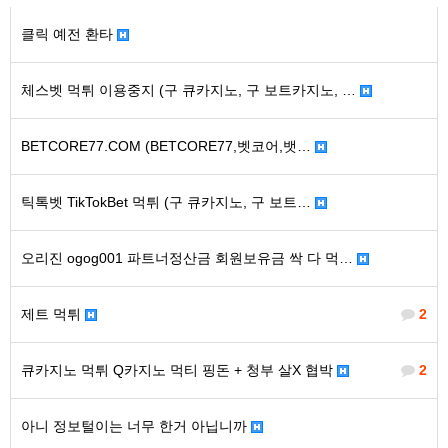
클릭 예전 환타
체스벳 먹튀 이용중지 (구 큐카지노, 구 보트카지노, …
BETCORE77.COM (BETCORE77,벳코어,뱃…
틱톡벳 TikTokBet 먹튀 (구 큐카지노, 구 보트…
오리진 ogog001 파트너정산금 회원보유금 싹 다 먹…
제트 먹튀
2
큐카지노 먹튀 Q카지노 먹티 핑돈 + 청부 살X 협박
2
아니 정보털이는 너무 한거 아닙니까