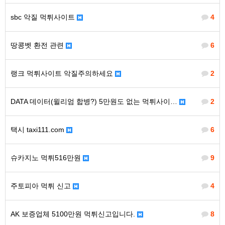
sbc 악질 먹튀사이트
4
땅콩벳 환전 관련
6
랭크 먹튀사이트 악질주의하세요
2
DATA 데이터(윌리엄 합병?) 5만원도 없는 먹튀사이…
2
택시 taxi111.com
6
슈카지노 먹튀516만원
9
주토피아 먹튀 신고
4
AK 보증업체 5100만원 먹튀신고입니다.
8