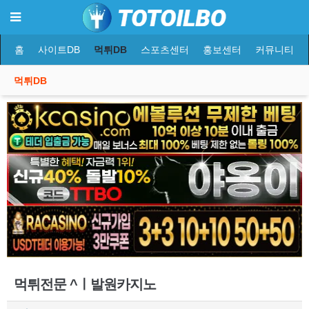
홈
사이트DB
먹튀DB
스포츠센터
홍보센터
커뮤니티
먹튀DB
먹튀전문 ^ㅣ발원카지노