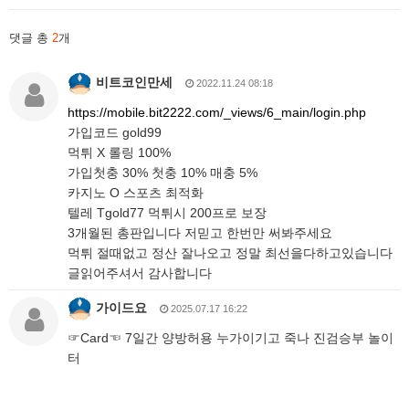
댓글 총
2
개
비트코인만세
2022.11.24 08:18
https://mobile.bit2222.com/_views/6_main/login.php
가입코드 gold99
먹튀 X 롤링 100%
가입첫충 30% 첫충 10% 매충 5%
카지노 O 스포츠 최적화
텔레 Tgold77 먹튀시 200프로 보장
3개월된 총판입니다 저믿고 한번만 써봐주세요
먹튀 절때없고 정산 잘나오고 정말 최선을다하고있습니다
글읽어주셔서 감사합니다
가이드요
2025.07.17 16:22
☞Card☜ 7일간 양방허용 누가이기고 죽나 진검승부 놀이
터