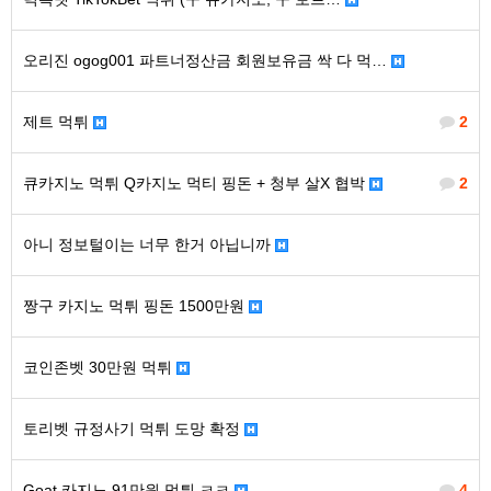
오리진 ogog001 파트너정산금 회원보유금 싹 다 먹…
제트 먹튀
2
큐카지노 먹튀 Q카지노 먹티 핑돈 + 청부 살X 협박
2
아니 정보털이는 너무 한거 아닙니까
짱구 카지노 먹튀 핑돈 1500만원
코인존벳 30만원 먹튀
토리벳 규정사기 먹튀 도망 확정
Goat 카지노 91만원 먹튀 ㅋㅋ
4