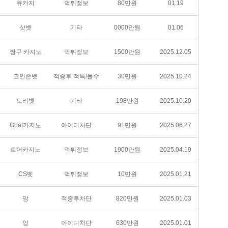
큐카지
먹튀정보
80만원
01.19
샷벳
기타
0000만원
01.06
짱구 카지노
먹튀정보
1500만원
2025.12.05
코인존벳
적중후 적특/몰수
30만원
2025.10.24
토리벳
기타
198만원
2025.10.20
Goat카지노
아이디차단
91만원
2025.06.27
로어카지노
먹튀정보
1900만원
2025.04.19
CS벳
먹튀정보
10만원
2025.01.21
앙
적중후차단
820만원
2025.01.03
앙
아이디차단
630만원
2025.01.01