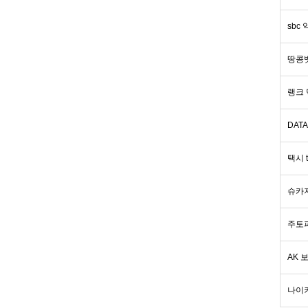
sbc
땅콩
랭크
DAT
택시 t
슈카
주토
AK 
나이