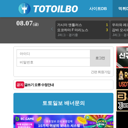
사이트DB
먹튀
08.07
(금)
가시마 앤틀러스
1
우라와 레
요코하마 F 마리노스
3
감바 오사
J리그 - 경기중
J리그 - 
로그인
간편 회원가입
공지
글쓰기 오류 수정안내
토토일보 배너문의