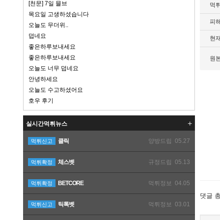
[천문] 7일 믈브
먹
목요일 고생하셨습니다
피
오늘도 무더위..
덥네요
현
좋은하루보내세요
좋은하루보내세요
원
오늘도 너무 덥네요
안녕하세요
오늘도 수고하셨어요
호우 후기
+
실시간먹튀뉴스
클릭
양방드립 05.27
먹튀신고
체스벳
규정드립 05.13
먹튀확정
BETCORE
먹튀정보 04.05
먹튀확정
댓글 
틱톡벳
먹튀정보 03.01
먹튀신고