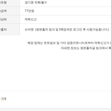
튀유형
경기중 적특/몰수
해금액
77만원
재상태
먹튀신고
본출처
슈어맨 (원본출처 링크 및 DB검색은 로그인 후 사용가능합니다.)
해당 업체는 토토일보 및 기타 검증커뮤니티로부터 먹튀신고가 
자세한 정보는 원본출처글 링크에서 
총
0
개