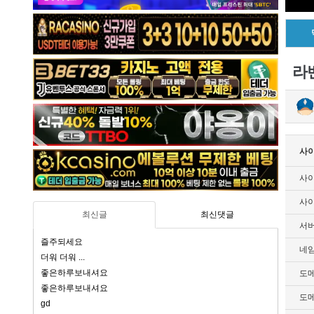
라
사
사
사
최신글
최신댓글
서
즐주되세요
네
더워 더워 ...
좋은하루보내셔요
도
좋은하루보내셔요
도
gd