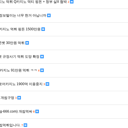
노 먹튀 Q카지노 먹티 핑돈 + 청부 살X 협박
2
 정보털이는 너무 한거 아닙니까
카지노 먹튀 핑돈 1500만원
벳 30만원 먹튀
벳 규정사기 먹튀 도망 확정
t 카지노 91만원 먹튀 ㅋㅋ
4
r 로어카지노 1900먹 이용중지
3
벳 개씹구멍
3
ng-666.com) 개씹먹싸
8
개씹먹튀입니다.
7