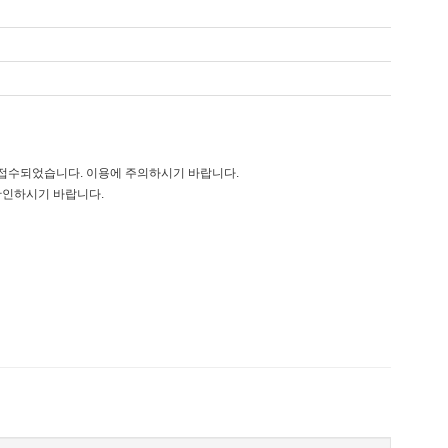
접수되었습니다. 이용에 주의하시기 바랍니다.
확인하시기 바랍니다.