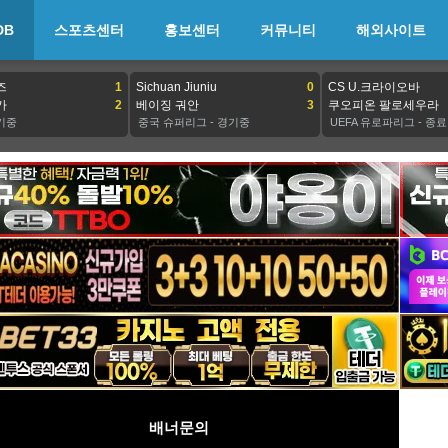
DB
스포츠센터
홍보센터
커뮤니티
해외사이트
즈
1
Sichuan Jiuniu
0
CS U.크라이오바
카
2
베이징 궈안
3
쿠오피온 팔로세우라
경기중
중국 슈퍼리그 - 경기중
UEFA 유로파리그 - 종료
배너문의