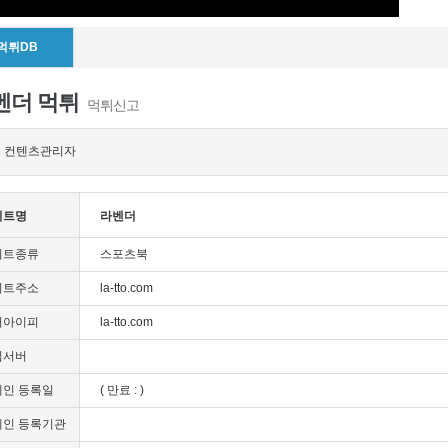
먹튀DB
벤더 먹튀
먹튀신고
컨텐츠관리자
이트명
라벤더
이트종류
스포츠북
이트주소
la-tto.com
버아이피
la-tto.com
임서버
메인 등록일
( 만료 : )
메인 등록기관