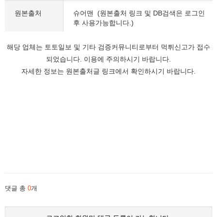
원본출처
슈어맨 (원본출처 링크 및 DB검색은 로그인
후 사용가능합니다.)
해당 업체는 토토일보 및 기타 검증커뮤니티로부터 먹튀신고가 접수
되었습니다. 이용에 주의하시기 바랍니다.
자세한 정보는 원본출처글 링크에서 확인하시기 바랍니다.
댓글 총
0
개