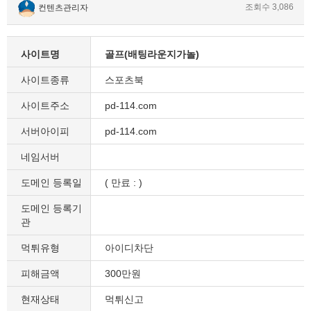
조회수 3,086
컨텐츠관리자
사이트명
골프(배팅라운지가놀)
사이트종류
스포츠북
사이트주소
pd-114.com
서버아이피
pd-114.com
네임서버
도메인 등록일
( 만료 : )
도메인 등록기
관
먹튀유형
아이디차단
피해금액
300만원
현재상태
먹튀신고