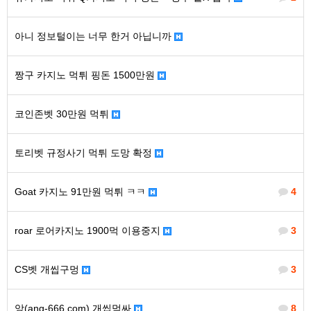
아니 정보털이는 너무 한거 아닙니까
짱구 카지노 먹튀 핑돈 1500만원
코인존벳 30만원 먹튀
토리벳 규정사기 먹튀 도망 확정
Goat 카지노 91만원 먹튀 ㅋㅋ
4
roar 로어카지노 1900먹 이용중지
3
CS벳 개씹구멍
3
앙(ang-666.com) 개씹먹싸
8