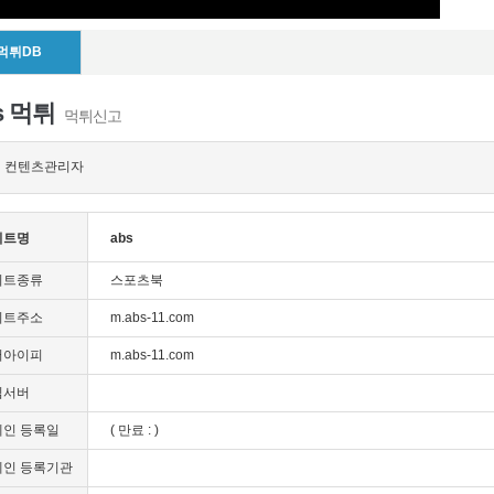
먹튀DB
s 먹튀
먹튀신고
컨텐츠관리자
이트명
abs
이트종류
스포츠북
이트주소
m.abs-11.com
버아이피
m.abs-11.com
임서버
메인 등록일
( 만료 : )
메인 등록기관