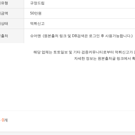
튀유형
규정드립
해금액
50만원
재상태
먹튀신고
본출처
슈어맨 (원본출처 링크 및 DB검색은 로그인 후 사용가능합니다.)
해당 업체는 토토일보 및 기타 검증커뮤니티로부터 먹튀신고가 
자세한 정보는 원본출처글 링크에서 
총
0
개