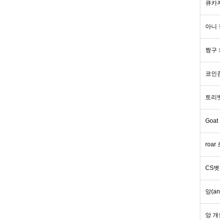
큐카지
아니
짱구 
코인존
토리
Goa
roa
CS
앙(a
앙 