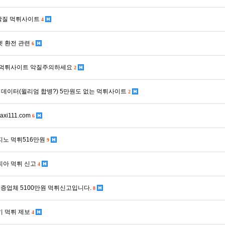
 악질 먹튀사이트
4
벳 환전 관련
6
 먹튀사이트 악질주의하세요
2
A 데이터(윌리엄 합병?) 5만원도 없는 먹튀사이트
2
axi111.com
6
지노 먹튀516만원
9
피아 먹튀 신고
4
보증업체 5100만원 먹튀신고입니다.
8
키 먹튀 제보
4