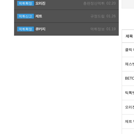
오리진
총판정산먹튀 02.20
먹튀확정
제트
규정드립 01.26
먹튀신고
큐카지
먹튀정보 01.19
먹튀확정
제목
클릭
체스벳
BET
틱톡벳
오리진
제트