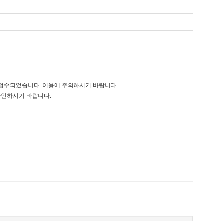
접수되었습니다. 이용에 주의하시기 바랍니다.
확인하시기 바랍니다.