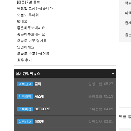
[천문] 7일 믈브
먹
목요일 고생하셨습니다
피
오늘도 무더위..
덥네요
현
좋은하루보내세요
좋은하루보내세요
원
오늘도 너무 덥네요
안녕하세요
오늘도 수고하셨어요
호우 후기
+
실시간먹튀뉴스
클릭
양방드립 05.27
먹튀신고
체스벳
규정드립 05.13
먹튀확정
BETCORE
먹튀정보 04.05
먹튀확정
댓글 
틱톡벳
먹튀정보 03.01
먹튀신고