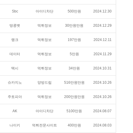
Sbc
아이디차단
500만원
2024.12.30
땅콩벳
먹튀정보
30만원만원
2024.12.29
랭크
먹튀정보
197만원
2024.12.11
데이터
먹튀정보
5만원
2024.11.29
택시
먹튀정보
34만원
2024.10.31
슈카지노
양방드립
516만원만원
2024.10.26
주토피아
먹튀정보
200만원만원
2024.10.26
AK
아이디차단
5100만원
2024.08.07
나이키
먹튀전문사이트
400만원
2024.08.03