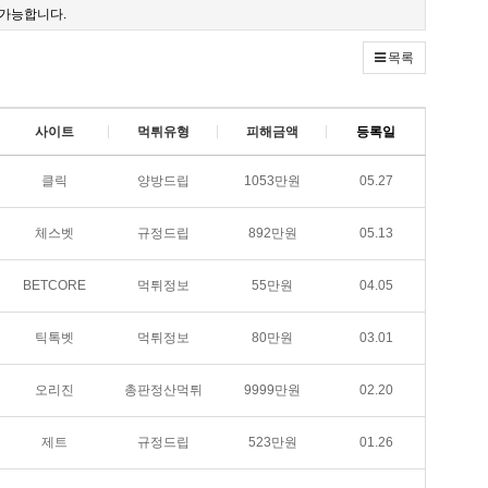
 가능합니다.
목록
사이트
먹튀유형
피해금액
등록일
클릭
양방드립
1053만원
05.27
체스벳
규정드립
892만원
05.13
BETCORE
먹튀정보
55만원
04.05
틱톡벳
먹튀정보
80만원
03.01
오리진
총판정산먹튀
9999만원
02.20
제트
규정드립
523만원
01.26