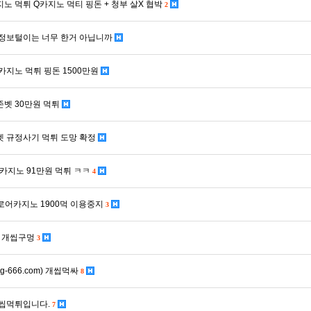
노 먹튀 Q카지노 먹티 핑돈 + 청부 살X 협박
2
 정보털이는 너무 한거 아닙니까
카지노 먹튀 핑돈 1500만원
벳 30만원 먹튀
벳 규정사기 먹튀 도망 확정
t 카지노 91만원 먹튀 ㅋㅋ
4
r 로어카지노 1900먹 이용중지
3
벳 개씹구멍
3
ng-666.com) 개씹먹싸
8
개씹먹튀입니다.
7