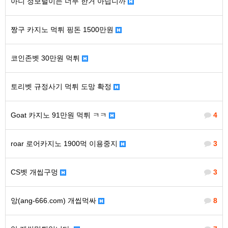
아니 정보털이는 너무 한거 아닙니까
짱구 카지노 먹튀 핑돈 1500만원
코인존벳 30만원 먹튀
토리벳 규정사기 먹튀 도망 확정
Goat 카지노 91만원 먹튀 ㅋㅋ
4
roar 로어카지노 1900먹 이용중지
3
CS벳 개씹구멍
3
앙(ang-666.com) 개씹먹싸
8