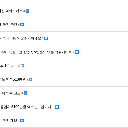
 악질 먹튀사이트
4
벳 환전 관련
6
 먹튀사이트 악질주의하세요
2
A 데이터(윌리엄 합병?) 5만원도 없는 먹튀사이트
2
axi111.com
6
지노 먹튀516만원
9
피아 먹튀 신고
4
보증업체 5100만원 먹튀신고입니다.
8
키 먹튀 제보
4