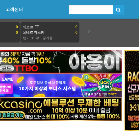
고객센터
0
비보르 FF
0
0
쇠네르위스케
0
덴마크 1부 - 경기중