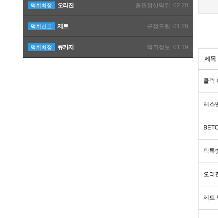
오리진
총판정산먹튀 02.20
먹튀확정
제트
규정드립 01.26
먹튀신고
큐카지
먹튀정보 01.19
먹튀확정
제목
클릭
체스벳
BET
틱톡벳
오리진
제트