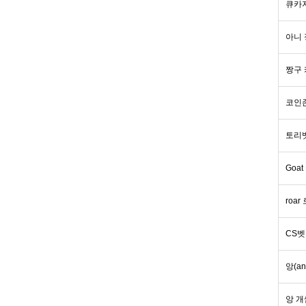
큐카지
아니
짱구 
코인존
토리
Goa
roa
CS
앙(a
앙 