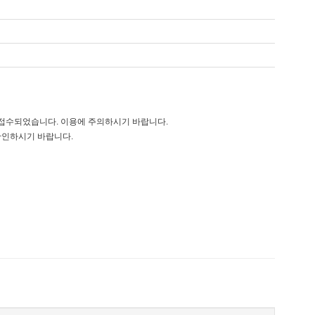
접수되었습니다. 이용에 주의하시기 바랍니다.
확인하시기 바랍니다.