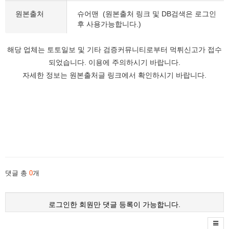
원본출처
슈어맨 (원본출처 링크 및 DB검색은 로그인
후 사용가능합니다.)
해당 업체는 토토일보 및 기타 검증커뮤니티로부터 먹튀신고가 접수
되었습니다. 이용에 주의하시기 바랍니다.
자세한 정보는 원본출처글 링크에서 확인하시기 바랍니다.
댓글 총
0
개
로그인한 회원만 댓글 등록이 가능합니다.