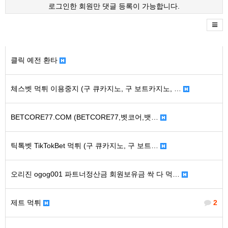
로그인한 회원만 댓글 등록이 가능합니다.
클릭 예전 환타
체스벳 먹튀 이용중지 (구 큐카지노, 구 보트카지노, …
BETCORE77.COM (BETCORE77,벳코어,뱃…
틱톡벳 TikTokBet 먹튀 (구 큐카지노, 구 보트…
오리진 ogog001 파트너정산금 회원보유금 싹 다 먹…
제트 먹튀
2