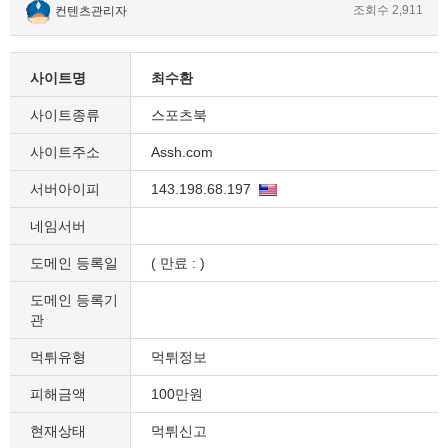
조회수 2,911
컨텐츠관리자
사이트명
최수환
사이트종류
스포츠북
사이트주소
Assh.com
서버아이피
143.198.68.197
네임서버
도메인 등록일
( 만료 : )
도메인 등록기
관
먹튀유형
먹튀정보
피해금액
100만원
현재상태
먹튀신고