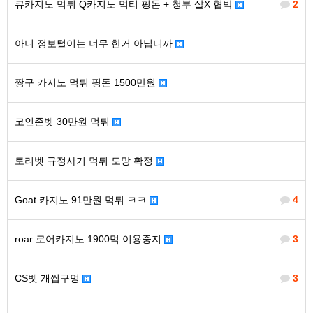
큐카지노 먹튀 Q카지노 먹티 핑돈 + 청부 살X 협박
2
아니 정보털이는 너무 한거 아닙니까
짱구 카지노 먹튀 핑돈 1500만원
코인존벳 30만원 먹튀
토리벳 규정사기 먹튀 도망 확정
Goat 카지노 91만원 먹튀 ㅋㅋ
4
roar 로어카지노 1900먹 이용중지
3
CS벳 개씹구멍
3