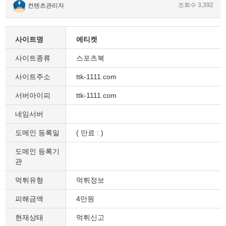
조회수 3,392
컨텐츠관리자
사이트명
에티켓
사이트종류
스포츠북
사이트주소
ttk-1111.com
서버아이피
ttk-1111.com
네임서버
도메인 등록일
( 만료 : )
도메인 등록기
관
먹튀유형
먹튀정보
피해금액
4만원
현재상태
먹튀신고