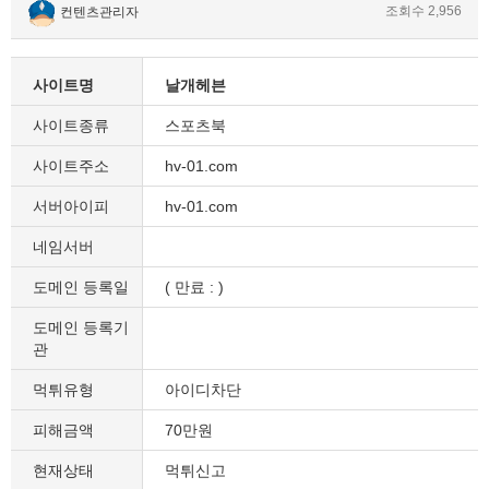
조회수 2,956
컨텐츠관리자
사이트명
날개헤븐
사이트종류
스포츠북
사이트주소
hv-01.com
서버아이피
hv-01.com
네임서버
도메인 등록일
( 만료 : )
도메인 등록기
관
먹튀유형
아이디차단
피해금액
70만원
현재상태
먹튀신고