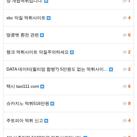
앙 개씹먹튀입니다.
7
sbc 악질 먹튀사이트
4
땅콩벳 환전 관련
6
랭크 먹튀사이트 악질주의하세요
2
DATA 데이터(윌리엄 합병?) 5만원도 없는 먹튀사이…
2
택시 taxi111.com
6
슈카지노 먹튀516만원
9
주토피아 먹튀 신고
4