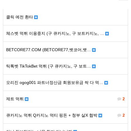
클릭 예전 환타
체스벳 먹튀 이용중지 (구 큐카지노, 구 보트카지노, …
BETCORE77.COM (BETCORE77,벳코어,뱃…
틱톡벳 TikTokBet 먹튀 (구 큐카지노, 구 보트…
오리진 ogog001 파트너정산금 회원보유금 싹 다 먹…
제트 먹튀
2
큐카지노 먹튀 Q카지노 먹티 핑돈 + 청부 살X 협박
2