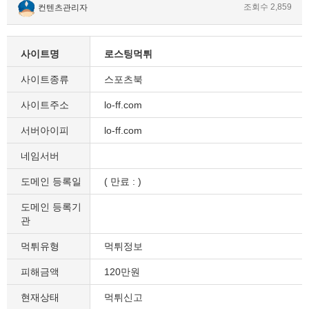
조회수 2,859
컨텐츠관리자
사이트명
로스팅먹튀
사이트종류
스포츠북
사이트주소
lo-ff.com
서버아이피
lo-ff.com
네임서버
도메인 등록일
( 만료 : )
도메인 등록기
관
먹튀유형
먹튀정보
피해금액
120만원
현재상태
먹튀신고