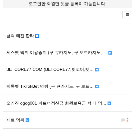
로그인한 회원만 댓글 등록이 가능합니다.
클릭 예전 환타
체스벳 먹튀 이용중지 (구 큐카지노, 구 보트카지노, …
BETCORE77.COM (BETCORE77,벳코어,뱃…
틱톡벳 TikTokBet 먹튀 (구 큐카지노, 구 보트…
오리진 ogog001 파트너정산금 회원보유금 싹 다 먹…
제트 먹튀
2