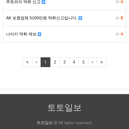
주토피아 먹튀 신고
4
AK 보증업체 5100만원 먹튀신고입니다.
8
나이키 먹튀 제보
4
1
2
3
4
5
토토일보
토토일보
All rights reserved.