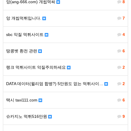
앙(ang-666.com) 개씹먹싸
8
앙 개씹먹튀입니다.
7
sbc 악질 먹튀사이트
4
땅콩벳 환전 관련
6
랭크 먹튀사이트 악질주의하세요
2
DATA 데이터(윌리엄 합병?) 5만원도 없는 먹튀사이…
2
택시 taxi111.com
6
슈카지노 먹튀516만원
9