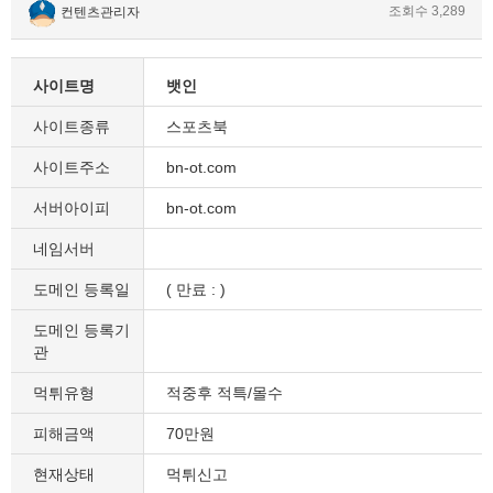
조회수 3,289
컨텐츠관리자
사이트명
뱃인
사이트종류
스포츠북
사이트주소
bn-ot.com
서버아이피
bn-ot.com
네임서버
도메인 등록일
( 만료 : )
도메인 등록기
관
먹튀유형
적중후 적특/몰수
피해금액
70만원
현재상태
먹튀신고