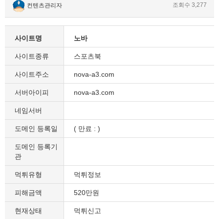
조회수 3,277
컨텐츠관리자
사이트명
노바
사이트종류
스포츠북
사이트주소
nova-a3.com
서버아이피
nova-a3.com
네임서버
도메인 등록일
( 만료 : )
도메인 등록기
관
먹튀유형
먹튀정보
피해금액
520만원
현재상태
먹튀신고