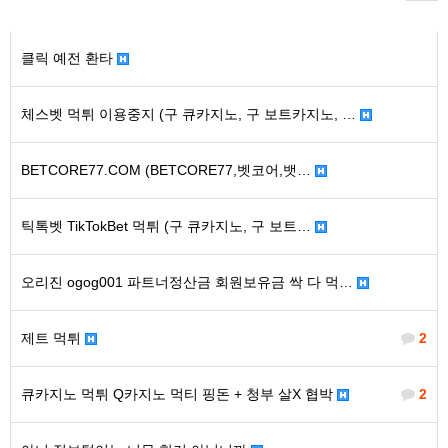
클릭 예전 환타
체스벳 먹튀 이용중지 (구 큐카지노, 구 보트카지노, …
BETCORE77.COM (BETCORE77,벳코어,뱃…
틱톡벳 TikTokBet 먹튀 (구 큐카지노, 구 보트…
오리진 ogog001 파트너정산금 회원보유금 싹 다 먹…
제트 먹튀
2
큐카지노 먹튀 Q카지노 먹티 핑돈 + 청부 살X 협박
2