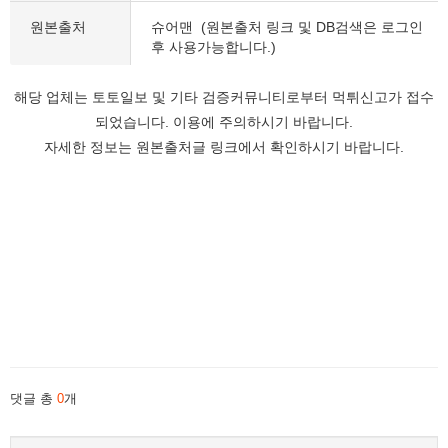
원본출처
슈어맨 (원본출처 링크 및 DB검색은 로그인
후 사용가능합니다.)
해당 업체는 토토일보 및 기타 검증커뮤니티로부터 먹튀신고가 접수
되었습니다. 이용에 주의하시기 바랍니다.
자세한 정보는 원본출처글 링크에서 확인하시기 바랍니다.
댓글 총
0
개