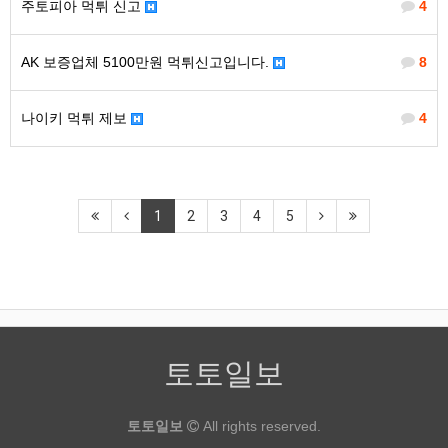
주토피아 먹튀 신고
4
AK 보증업체 5100만원 먹튀신고입니다.
8
나이키 먹튀 제보
4
1
2
3
4
5
토토일보
토토일보
All rights reserved.