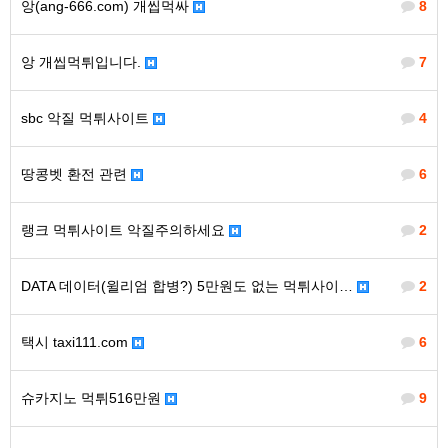
앙(ang-666.com) 개씹먹싸
8
앙 개씹먹튀입니다.
7
sbc 악질 먹튀사이트
4
땅콩벳 환전 관련
6
랭크 먹튀사이트 악질주의하세요
2
DATA 데이터(윌리엄 합병?) 5만원도 없는 먹튀사이…
2
택시 taxi111.com
6
슈카지노 먹튀516만원
9