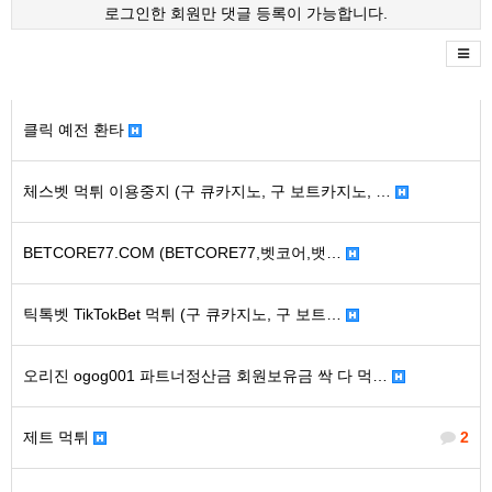
로그인한 회원만 댓글 등록이 가능합니다.
클릭 예전 환타
체스벳 먹튀 이용중지 (구 큐카지노, 구 보트카지노, …
BETCORE77.COM (BETCORE77,벳코어,뱃…
틱톡벳 TikTokBet 먹튀 (구 큐카지노, 구 보트…
오리진 ogog001 파트너정산금 회원보유금 싹 다 먹…
제트 먹튀
2