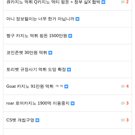
큐카지노 먹튀 Q카지노 먹티 핑돈 + 청부 살X 협박
2
아니 정보털이는 너무 한거 아닙니까
짱구 카지노 먹튀 핑돈 1500만원
코인존벳 30만원 먹튀
토리벳 규정사기 먹튀 도망 확정
Goat 카지노 91만원 먹튀 ㅋㅋ
4
roar 로어카지노 1900먹 이용중지
3
CS벳 개씹구멍
3