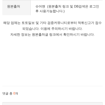
원본출처
슈어맨 (원본출처 링크 및 DB검색은 로그인
후 사용가능합니다.)
해당 업체는 토토일보 및 기타 검증커뮤니티로부터 먹튀신고가 접수
되었습니다. 이용에 주의하시기 바랍니다.
자세한 정보는 원본출처글 링크에서 확인하시기 바랍니다.
댓글 총
0
개