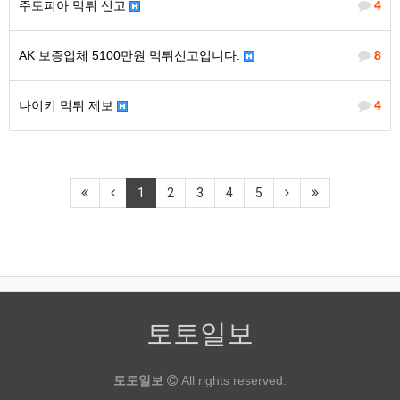
주토피아 먹튀 신고
4
AK 보증업체 5100만원 먹튀신고입니다.
8
나이키 먹튀 제보
4
1
2
3
4
5
토토일보
토토일보
All rights reserved.