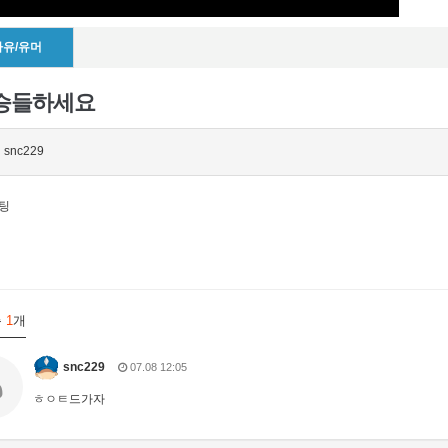
자유/유머
승들하세요
snc229
팅
총
1
개
snc229
07.08 12:05
ㅎㅇㅌ드가자