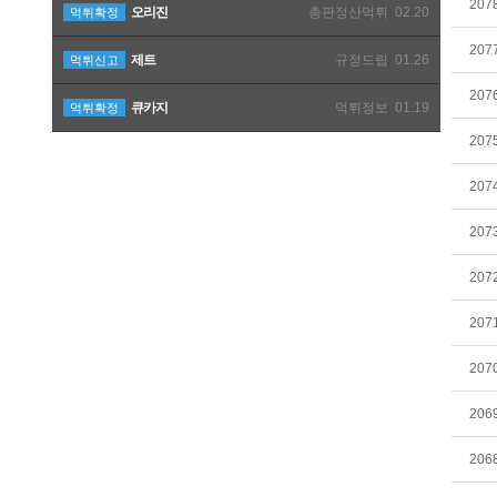
207
오리진
총판정산먹튀 02.20
먹튀확정
207
제트
규정드립 01.26
먹튀신고
207
큐카지
먹튀정보 01.19
먹튀확정
207
207
207
207
207
207
206
206