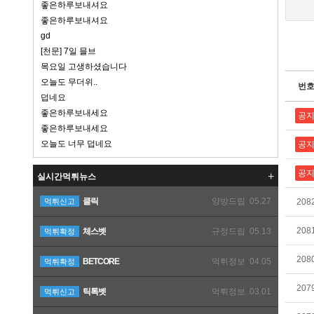
좋은하루보내셔요
좋은하루보내셔요
gd
[천문] 7일 믈브
목요일 고생하셨습니다
오늘도 무더위..
번
덥네요
좋은하루보내세요
공
좋은하루보내세요
오늘도 너무 덥네요
공
공
+
실시간먹튀뉴스
클릭
양방드립 05.27
208
먹튀신고
208
체스벳
규정드립 05.13
먹튀확정
208
BETCORE
먹튀정보 04.05
먹튀확정
207
틱톡벳
먹튀정보 03.01
먹튀신고