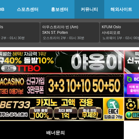
DB
스포츠센터
홍보센터
커뮤니티
해외사이트
ls
아우스트리아 빈 (Am)
KFUM Oslo
SKN ST. Polten
사네피오르
부 - 01시 30분
오스트리아 2부 - 01시 30분
노르웨이 1부 - 02시 00
배너문의