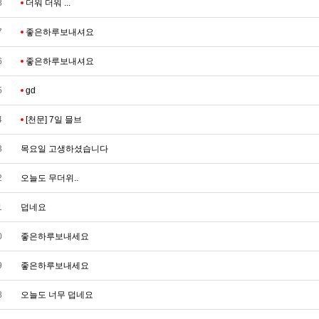
8
더워 더워 ...
7
좋은하루보내셔요
6
좋은하루보내셔요
5
gd
4
[천문] 7일 믈브
3
목요일 고생하셨습니다
2
오늘도 무더위..
1
덥네요
0
좋은하루보내세요
9
좋은하루보내세요
8
오늘도 너무 덥네요