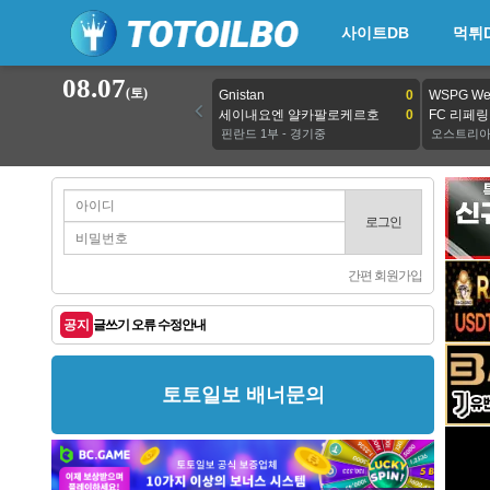
사이트DB
먹튀
08.07
(토)
Gnistan
0
WSPG We
세이내요엔 얄카팔로케르호
0
FC 리페링
핀란드 1부 - 경기중
오스트리아 2
로그인
간편 회원가입
공지
글쓰기 오류 수정안내
토토일보 배너문의