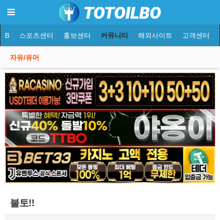
DB
스포츠센터
홍보센터
커뮤니티
해외사이트
고객센터
자유/유머
불토!!