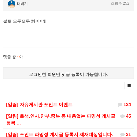
조회수 252
태비기
불토 모두모두 뽜이야!!
댓글 총
0
개
로그인한 회원만 댓글 등록이 가능합니다.
[알림]
자유게시판 포인트 이벤트
134
[알림]
출석,인사,안부,중복 등 내용없는 파밍성 게시글
45
등록 …
[알림]
포인트 파밍성 게시글 등록시 제재대상입니다.
31