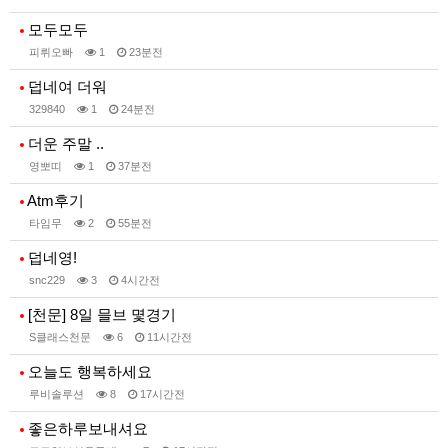
모두모두
피뤼오빠
1
23분전
덥네여 더워
329840
1
24분전
더운 주말 ..
영뽀띠
1
37분전
Atm후기
타임무
2
55분전
덥네영!
snc229
3
4시간전
[천문] 8일 믈브 몇경기
S클래스천문
6
11시간전
오늘도 행복하세요
루비솔루션
8
17시간전
좋은하루보내셔요