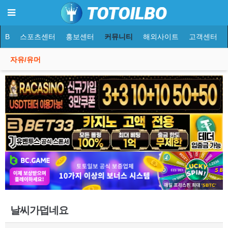
DB
스포츠센터
홍보센터
커뮤니티
해외사이트
고객센터
자유/유머
날씨가덥네요