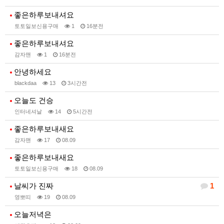
좋은하루보내셔요
토토일보신용구매
1
16분전
좋은하루보내셔요
감자맨
1
16분전
안녕하세요
blackdaa
13
3시간전
오늘도 건승
인터네셔날
14
5시간전
좋은하루보내새요
감자맨
17
08.09
좋은하루보내새요
토토일보신용구매
18
08.09
날씨가 진짜
1
영뽀띠
19
08.09
오늘저녁은