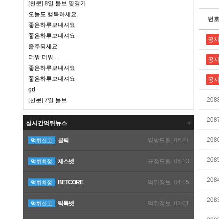
[천문] 8일 믈브 몇경기
오늘도 행복하세요
번
좋은하루보내셔요
좋은하루보내셔요
공
즐주되세요
더워 더워 ...
공
좋은하루보내셔요
좋은하루보내셔요
공
gd
208
[천문] 7일 믈브
208
+
실시간먹튀뉴스
208
클릭
양방드립 05.27
먹튀신고
208
체스벳
규정드립 05.13
먹튀확정
208
BETCORE
먹튀정보 04.05
먹튀확정
208
틱톡벳
먹튀정보 03.01
먹튀신고