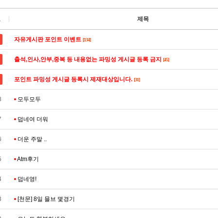
호
제목
지
자유게시판 포인트 이벤트
[134]
지
출석,인사,안부,중복 등 내용없는 파밍성 게시글 등록 금지
[45]
지
포인트 파밍성 게시글 등록시 제재대상입니다.
[31]
8
모두모두
7
덥네여 더워
6
더운 주말 ..
5
Atm후기
4
덥네영!
3
[천문] 8일 믈브 몇경기