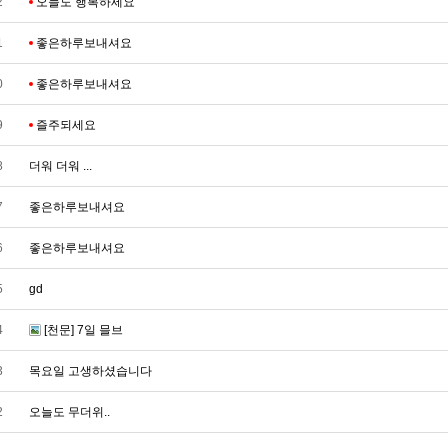
2
오늘도 행복하세요
1
좋은하루보내셔요
0
좋은하루보내셔요
9
즐주되세요
8
더워 더워 ...
7
좋은하루보내셔요
6
좋은하루보내셔요
5
gd
4
[천문] 7일 믈브
3
목요일 고생하셨습니다
2
오늘도 무더위..