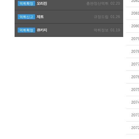
208
오리진
총판정산먹튀 02.20
먹튀확정
208
제트
규정드립 01.26
먹튀신고
208
큐카지
먹튀정보 01.19
먹튀확정
207
207
207
207
207
207
207
207