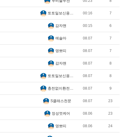
루비솔루션
00:23
8
토토일보신용구매
00:16
7
감자맨
00:15
6
에솔마
08.07
7
영뽀띠
08.07
7
감자맨
08.07
8
토토일보신용구매
08.07
8
충전없이환전가능
08.07
9
S클래스천문
08.07
23
정성껏케어
08.06
23
영뽀띠
08.06
24