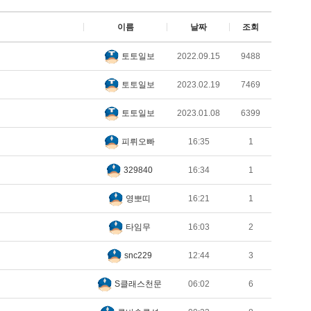
이름
날짜
조회
토토일보
2022.09.15
9488
토토일보
2023.02.19
7469
토토일보
2023.01.08
6399
피뤼오빠
16:35
1
329840
16:34
1
영뽀띠
16:21
1
타임무
16:03
2
snc229
12:44
3
S클래스천문
06:02
6